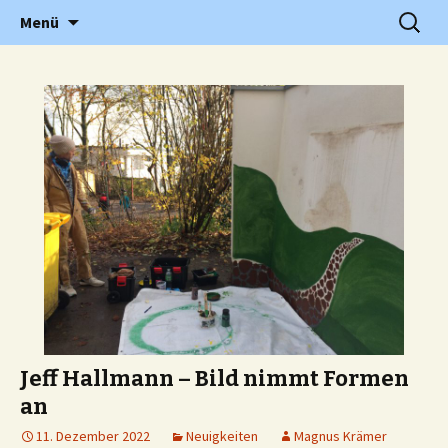
Grundschule in Holzwickede Hengsen
Zum
Suchen
PGS
Menü
Inhalt
nach:
springen
Jeff Hallmann – Bild nimmt Formen
an
11. Dezember 2022
Neuigkeiten
Magnus Krämer