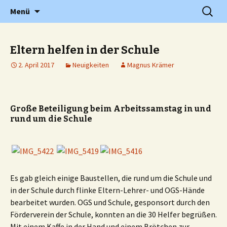
Grundschule in Holzwickede Hengsen
Zum
Suchen
PGS
Menü
Inhalt
nach:
springen
Eltern helfen in der Schule
2. April 2017
Neuigkeiten
Magnus Krämer
Große Beteiligung beim Arbeitssamstag in und
rund um die Schule
Es gab gleich einige Baustellen, die rund um die Schule und
in der Schule durch flinke Eltern-Lehrer- und OGS-Hände
bearbeitet wurden. OGS und Schule, gesponsort durch den
Förderverein der Schule, konnten an die 30 Helfer begrüßen.
Mit einem Kaffe in der Hand und einem Brötchen zur